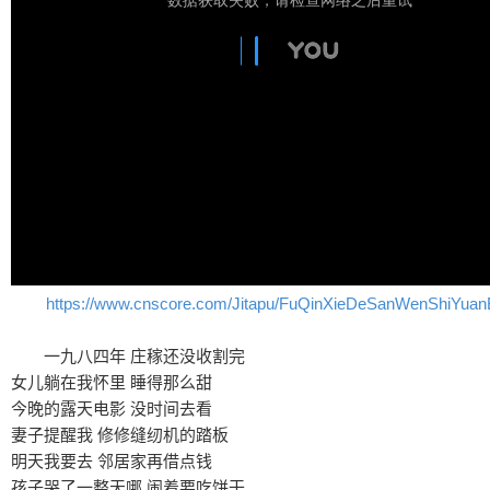
https://www.cnscore.com/Jitapu/FuQinXieDeSanWenShiYuan
一九八四年 庄稼还没收割完
女儿躺在我怀里 睡得那么甜
今晚的露天电影 没时间去看
妻子提醒我 修修缝纫机的踏板
明天我要去 邻居家再借点钱
孩子哭了一整天哪 闹着要吃饼干