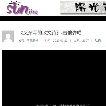
《父亲写的散文诗》-吉他弹唱
发布：
听我的歌
|
时间：
2020.02.22
|
围观：2997
|
吐槽