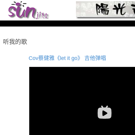
听我的歌
Cov蔡健雅《let it go》 吉他弹唱