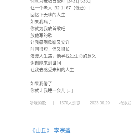
你就为我唱首歌吧 |3431| 5331|
让一个老人 |32 1| 67（低音）|
回忆下无聊的人生
如果我病了
你就为我放首歌吧
放他写的歌
让我感到欣慰又安详
时间很短，但又很长
漫漫人生路，他寻找过生命的意义
谢谢能来到世间
让我去感受未知的人生
___________________________________________
如果我倦了
你就让我睡一会儿 [...]
听我的歌
|
1570人浏览
2023.06.29
抢沙发
《山丘》 李宗盛