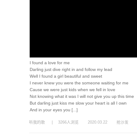
I found a love for me
Darling just dive right in and follow my lead
Well I found a girl beautiful and sweet
I never knew you were the someone waiting for me
Cause we were just kids when we fell in love
Not knowing what it was I will not give you up this time
But darling just kiss me slow your heart is all I own
And in your eyes you [...]
听我的歌
|
3266人浏览
2020.03.22
抢沙发