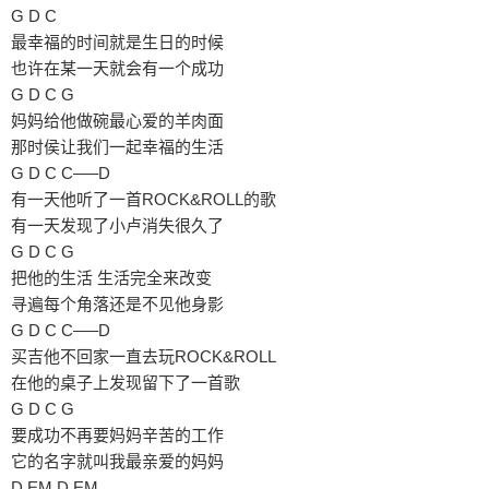
G D C
最幸福的时间就是生日的时候
也许在某一天就会有一个成功
G D C G
妈妈给他做碗最心爱的羊肉面
那时侯让我们一起幸福的生活
G D C C—–D
有一天他听了一首ROCK&ROLL的歌
有一天发现了小卢消失很久了
G D C G
把他的生活 生活完全来改变
寻遍每个角落还是不见他身影
G D C C—–D
买吉他不回家一直去玩ROCK&ROLL
在他的桌子上发现留下了一首歌
G D C G
要成功不再要妈妈辛苦的工作
它的名字就叫我最亲爱的妈妈
D EM D EM